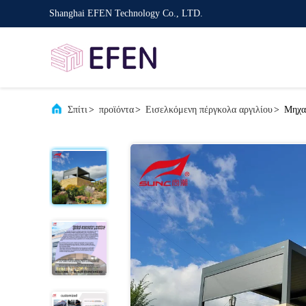
Shanghai EFEN Technology Co., LTD.
Σπίτι
>
προϊόντα
>
Εισελκόμενη πέργκολα αργιλίου
>
Μηχαν