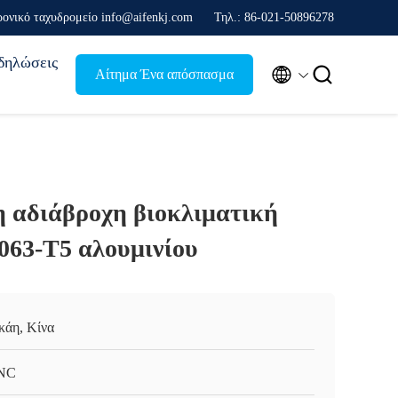
ρονικό ταχυδρομείο info@aifenkj.com
Τηλ.: 86-021-50896278
δηλώσεις


Αίτημα Ένα απόσπασμα
 αδιάβροχη βιοκλιματική
063-T5 αλουμινίου
κάη, Κίνα
NC