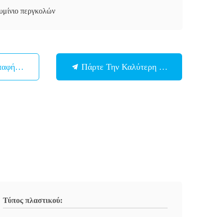
υμίνιο περγκολών
παφή Με
Πάρτε Την Καλύτερη Τιμή
Τύπος πλαστικού: