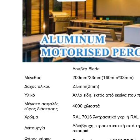
Λουβέρ Blade
Μέγεθος
200mm*33mm(160mm*33mm)
Δάχος υλικού
2.5mm(2mm)
Υλικό
Άλλα είδη, εκτός από εκείνα που π
Μέγιστο ασφαλές
4000 χιλιοστά
εύρος διάστασης
Χρώμα
RAL 7016 Άντρασιτικό γκρι ή RA
Αδιάβροχη, προστατευτική από τη
Λειτουργία
σκουριά
Φάρος κύριας