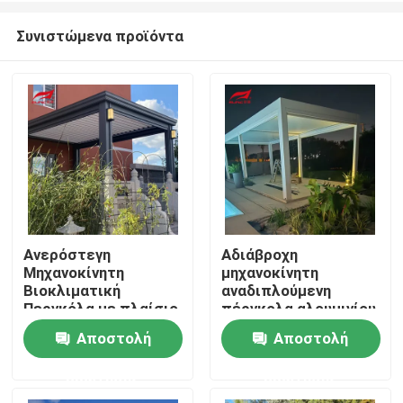
Συνιστώμενα προϊόντα
Ανερόστεγη
Αδιάβροχη
Μηχανοκίνητη
μηχανοκίνητη
Σπίτι
Βιοκλιματική
αναδιπλούμενη
Περγκόλα με πλαίσιο
πέργκολα αλουμινίου
6063-T5 Αλουμινίου
με περσίδα οροφής
Αποστολή
Αποστολή
Προϊόντα
από κράμα
αλουμινίου 6063-T5
ερώτησης
ερώτησης
Περίπου εμείς