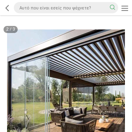
2
/
3