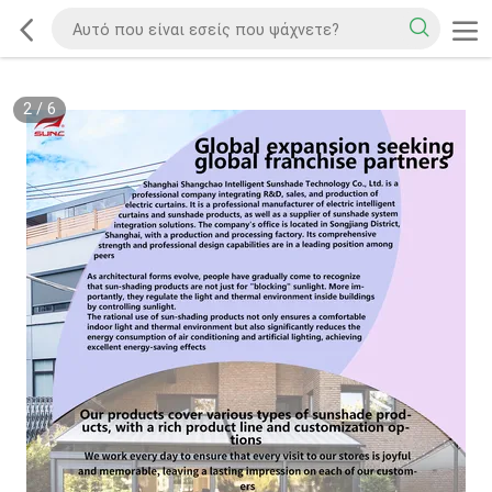
2
/
6