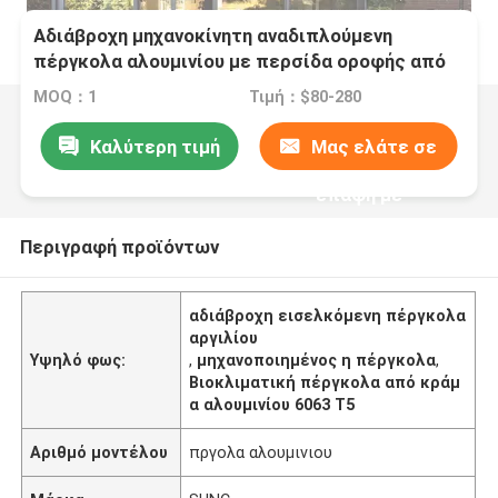
Αδιάβροχη μηχανοκίνητη αναδιπλούμενη
πέργκολα αλουμινίου με περσίδα οροφής από
κράμα αλουμινίου 6063 T5
MOQ：1
Τιμή：$80-280
Καλύτερη τιμή
Μας ελάτε σε
επαφή με
Περιγραφή προϊόντων
αδιάβροχη εισελκόμενη πέργκολα
αργιλίου
Υψηλό φως:
,
μηχανοποιημένος η πέργκολα
,
Βιοκλιματική πέργκολα από κράμ
α αλουμινίου 6063 T5
Αριθμό μοντέλου
πργολα αλουμινιου