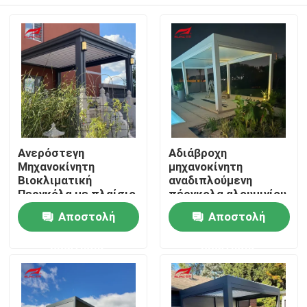
Ανερόστεγη
Αδιάβροχη
Μηχανοκίνητη
μηχανοκίνητη
Βιοκλιματική
αναδιπλούμενη
Περγκόλα με πλαίσιο
πέργκολα αλουμινίου
6063-T5 Αλουμινίου
με περσίδα οροφής
Σπίτι
Αποστολή
Αποστολή
από κράμα
αλουμινίου 6063-T5
ερώτησης
ερώτησης
Προϊόντα
Περίπου εμείς