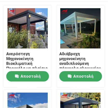
Ανερόστεγη
Αδιάβροχη
Μηχανοκίνητη
μηχανοκίνητη
Βιοκλιματική
αναδιπλούμενη
Περγκόλα με πλαίσιο
πέργκολα αλουμινίου
6063-T5 Αλουμινίου
με περσίδα οροφής
Σπίτι
Αποστολή
Αποστολή
από κράμα
αλουμινίου 6063-T5
ερώτησης
ερώτησης
Προϊόντα
Περίπου εμείς