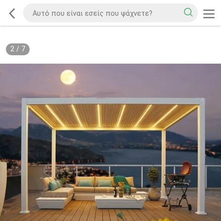
2
/
7