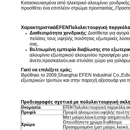
Κατασκευασμένα από ηλεκτρικό αλουμίνιο χονδρική
προσθέτει ένα επιπλέον στρώμα προστασίας.
,
Προστα
Πολυλειτουργική περγκόλα
Χαρακτηριστικά
EFEN
Διαθεσιμότητα χονδρικής
: Διατίθεται για αγορ
πελάτες τους υψηλής ποιότητας εξωτερικές λύσε
σας.
Βελτιωμένη εμπειρία διαβίωσης στο εξωτερι
αλουμίνιο εξωτερικού αλουμινίου προσφέρει μι
άνετο
,
προσκαλούν
,
και στυλάτο χώρο για χαλάρ
Γιατί να επιλέξετε εμάς;
Ιδρύθηκε το 2009
,
Shanghai EFEN Industrial Co.
,
Ειδι
εξωτερικών τρυπών και στην παροχή αξεσουάρ για 
Προδιαγραφές σχετικά με πολυλειτουργική σκλ
Ονομασία
EFEN Πολυλειτουργική περγκόλα 
Προφίλ
Προφίλ αλουμινίου υψηλής ποιότη
Ματ μαύρο;λευκό;υπερ-ασημένιο;δ
Οποιοδήποτε χρώμα διαθέσιμο
Χρώμα
Προσαρμοσμένο (ματ μαύρο, λευκό,