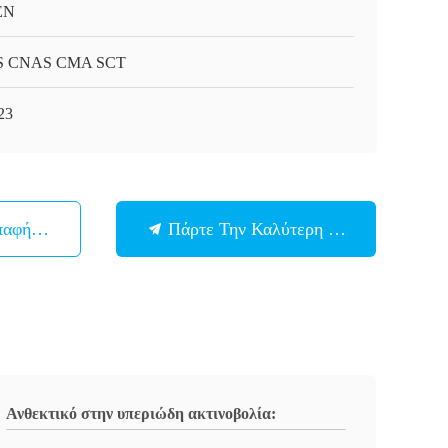
EN
S CNAS CMA SCT
23
παφή Με
Πάρτε Την Καλύτερη Τιμή
Ανθεκτικό στην υπεριώδη ακτινοβολία: