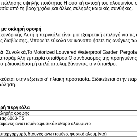
ς πώλησης υψηλής ποιότητας
,
Η φυσική αντοχή του αλουμινίου
σία από τη βροχή
,
χιόνι
,
και άλλες σκληρές καιρικές συνθήκες.
 με σκληρή οροφή
ά χονδρικής
,
Αυτή η περγκόλα είναι μια εξαιρετική επιλογή για τ
ις διαβίωσης.
,
Μπορείτε εύκολα να ικανοποιήσετε τις ανάγκες τω
κό
: Συνολικά
,
Το Motorized Louvered Waterproof Garden Pergol
α απαράμιλλη εμπειρία υπαίθρου.Ο συνδυασμός της προηγμένης
ωση
,
διασκέδαση
,
ή απλά απολαμβάνοντας την ύπαιθρο.
κεύεται στην εξωτερική ηλιακή προστασία.
,
Ειδικεύεται στην πα
πώληση.
ηρή περγκόλα
σκληρής οροφής
τας 6063-T5
ιαφανές ανωτισμένο;φυσικά καθαρό αλουμίνιο
 υπεργαργυρό, διαυγές ανωτισμένο, φυσικό αλουμίνιο)