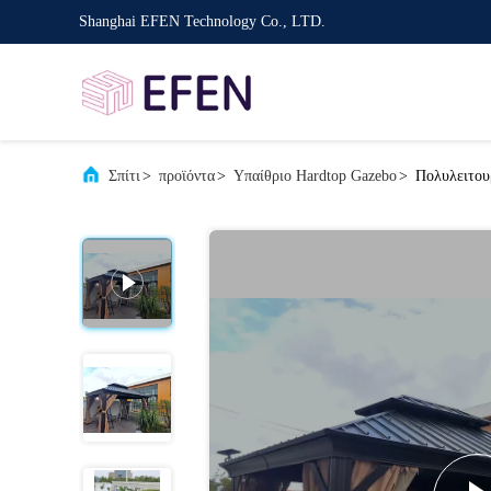
Shanghai EFEN Technology Co., LTD.
Σπίτι
>
προϊόντα
>
Υπαίθριο Hardtop Gazebo
>
Πολυλειτου