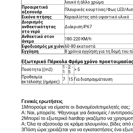
λευκό ή άλλο χρώμα
Προαιρετικά
Πλευρικές κουρτίνες/Φως LED/Αισ
αξεσουάρ
Εικόνα πτήσης
Κεραυλίστες από υφαντικό υλικό
Διορισμός
ανθεκτικότητας
Διάκριση IP67
στο νερό
Ανθεκτικό στον
180-220 KM/h
άνεμο
Εφοδιασμός με χιόνι
60-80 εκατοστά
Εγγύηση
8 χρόνια εγγύηση για τη δομή του π
Εξωτερικό Πέρκολα Φρέμα χρόνο προετοιμασίας
1 -
2 -
Ποσότητα ((m2)
> 5
1
5
Προθεσμία
7
15
Για διαπραγμάτευση
εκτέλεσης (ημέρες)
Γενικές ερωτήσεις
1Μπορούμε να είμαστε οι διανομέοι/επιμελητές σας;
Α: Ναι, μπορείτε. Ψάχνουμε για διανομείς / αντιπρο
2Μπορεί το εξωτερικό hardtop γκαζέμπο να χρησιμοπ
Α: Όλα τα αξεσουάρ σε κράμα αλουμινίου, βίδες από
3Πόση ώρα χρειάζεται για να εγκαταστήσεις ένα εξωτ