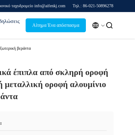
ρονικό ταχυδρομείο info@aifenkj.com
Τηλ.: 86-021-50896278
δηλώσεις


Αίτημα Ένα απόσπασμα
ξωτερική βεράντα
ικά έπιπλα από σκληρή οροφή
ή μεταλλική οροφή αλουμίνιο
ράντα
α