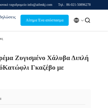
ρονικό ταχυδρομείο info@aifenkj.com
Τηλ.: 86-021-50896278
δηλώσεις


Αίτημα Ένα απόσπασμα
ες
ρέμα Ζυγισμένο Χάλυβα Διπλή
όΚατώφλι Γκαζέβο με
α