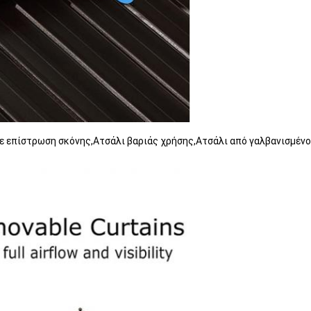
με επίστρωση σκόνης,Ατσάλι βαριάς χρήσης,Ατσάλι από γαλβανισμέν