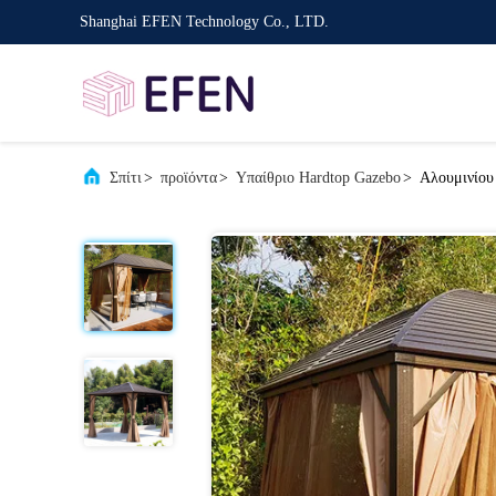
Shanghai EFEN Technology Co., LTD.
Σπίτι
>
προϊόντα
>
Υπαίθριο Hardtop Gazebo
>
Αλουμινίου