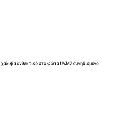
ο χάλυβα ανθεκτικό στα φώτα UV,M2 συνηθισμένο