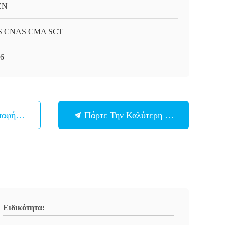
EN
S CNAS CMA SCT
6
παφή Με
Πάρτε Την Καλύτερη Τιμή
Ειδικότητα: