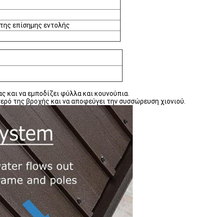
 της επίσημης εντολής
ς και να εμποδίζει φύλλα και κουνούπια.
νερό της βροχής και να αποφεύγει την συσσώρευση χιονιού.