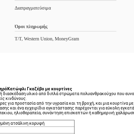
Διαπραγματεύσιμα
Όροι πληρωμής
T/T, Western Union, MoneyGram
ληρόΚατώφλι Γκαζέβο με κουρτίνες
η ή διασκέδαση.υλικό από διπλά στρώματα πολυανθρακούχου που ευνοε
ίς κινδύνους.
ρες για προστασία από την υγρασία και τη βροχή, και μια κουρτίνα μ
σης και ένα εγχειρίδιο εγκατάστασης παρέχονται για εύκολη εγκατ
μπεκιου, ηλιοθεραπεία, συνάντηση επισκεπτών ή καθημερινή χαλάρωσ
ισμένη ατσάλινη κορυφή