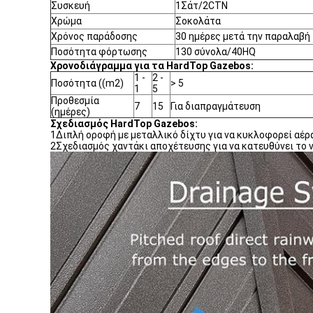
Συσκευή
1Σάτ/2CTN
Χρώμα
Σοκολάτα
Χρόνος παράδοσης
30 ημέρες μετά την παραλαβή
Ποσότητα φόρτωσης
130 σύνολα/40HQ
Χρονοδιάγραμμα για τα HardTop Gazebos:
1 -
2 -
Ποσότητα ((m2)
> 5
1
5
Προθεσμία
7
15
Για διαπραγμάτευση
(ημέρες)
Σχεδιασμός HardTop Gazebos:
1Διπλή οροφή με μεταλλικό δίχτυ για να κυκλοφορεί αέρα
2Σχεδιασμός χαντάκι αποχέτευσης για να κατευθύνει το 