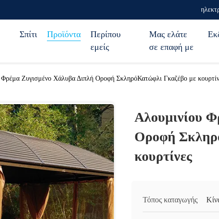
ηλεκτ
Σπίτι
Προϊόντα
Περίπου
Μας ελάτε
Εκ
εμείς
σε επαφή με
 Φρέμα Ζυγισμένο Χάλυβα Διπλή Οροφή ΣκληρόΚατώφλι Γκαζέβο με κουρτίν
Αλουμινίου Φ
Οροφή Σκληρ
κουρτίνες
Τόπος καταγωγής
Κίν