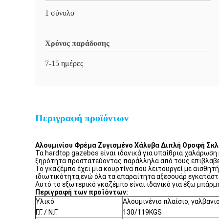
1 σύνολο
Χρόνος παράδοσης
7-15 ημέρες
Περιγραφή προϊόντων
Αλουμινίου Φρέμα Ζυγισμένο Χάλυβα Διπλή Οροφή Σκ
Τα hardtop gazebos είναι ιδανικά για υπαίθρια χαλάρωσ
ξηρότητα προστατεύοντας παράλληλα από τους επιβλαβε
Το γκαζέμπο έχει μια κουρτίνα που λειτουργεί με αισθητή
ιδιωτικότητα,ενώ όλα τα απαραίτητα αξεσουάρ εγκατάστα
Αυτό το εξωτερικό γκαζέμπο είναι ιδανικό για έξω μπάρ
Περιγραφή των προϊόντων:
Υλικό
Αλουμινένιο πλαίσιο, γαλβαν
Γ.Γ. / Ν.Γ.
130/119KGS