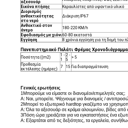
αξεσουάρ
Εικόνα πτήσης
Κεραυλίστες από υφαντικό υλικό
Διορισμός
ανθεκτικότητας
Διάκριση IP67
στο νερό
Ανθεκτικό στον
180-220 KM/h
άνεμο
Εφοδιασμός με χιόνι
60-80 εκατοστά
Εγγύηση
8 χρόνια εγγύηση για τη δομή του π
Πανεπιστημιακό Παλάτι Φρέμας Χρονοδιάγραμμα
1 -
2 -
Ποσότητα ((m2)
> 5
1
5
Προθεσμία
7
15
Για διαπραγμάτευση
εκτέλεσης (ημέρες)
Γενικές ερωτήσεις
1Μπορούμε να είμαστε οι διανομέοι/επιμελητές σας;
Α: Ναι, μπορείτε. Ψάχνουμε για διανομείς / αντιπρο
2Μπορεί το εξωτερικό hardtop γκαζέμπο να χρησιμοπ
Α: Όλα τα αξεσουάρ σε κράμα αλουμινίου, βίδες από
3Πόση ώρα χρειάζεται για να εγκαταστήσεις ένα εξωτ
Α: Εξαρτάται από τις δεξιότητες, τα εργαλεία, συν