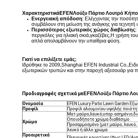
Χαρακτηριστικά
EFEN
Λούξυ Πάρτιο Λουτρό Κήπο
Ενεργειακή απόδοση
: Ελέγχοντας την ποσότητ
συμβάλουν στη μείωση της ανάγκης για τεχνητή 
Περισσότερος εξωτερικός χώρος διαβίωσης
:
περγκόλες για ηλιακή σκιά
,
γκαζέβες
,
Η χρήση του
απλά απολαμβάνουν την υπαίθρια φύση.
Γιατί να επιλέξετε εμάς;
Ιδρύθηκε το 2009
,
Shanghai EFEN Industrial Co.
,
Ειδι
εξωτερικών τρυπών και στην παροχή αξεσουάρ για 
Προδιαγραφές σχετικά με
EFEN
Λούξυ Πάρτιο Λο
Ονομασία
EFEN Luxury Patio Lawn Garden Εξ
Προφίλ
Προφίλ αλουμινίου υψηλής ποιότη
Ματ μαύρο;λευκό;υπερ-ασημένιο;δ
Οποιοδήποτε χρώμα διαθέσιμο
Χρώμα
Προσαρμοσμένο (ματ μαύρο, λευκό,
λευκό ή άλλο χρώμα
Προαιρετικά
Πλευρικές κουρτίνες/Φως LED/Αισ