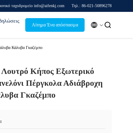
ρονικό ταχυδρομείο info@aifenkj.com
Τηλ.: 86-021-50896278
δηλώσεις


Αίτημα Ένα απόσπασμα
Χάλυβα Κάλυβα Γκαζέμπο
 Λουτρό Κήπος Εξωτερικό
νελόνι Πέργκολα Αδιάβροχη
λυβα Γκαζέμπο
α