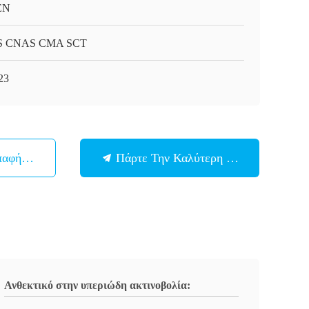
EN
S CNAS CMA SCT
23
παφή Με
Πάρτε Την Καλύτερη Τιμή
Ανθεκτικό στην υπεριώδη ακτινοβολία: