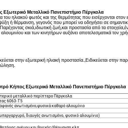
ς Εξωτερικό Μεταλλικό Πανεπιστήμιο Πέργκολα
α του ηλιακού φωτός και της θερμότητας που εισέρχονται στον
ψύξη ή θέρμανση, γεγονός που μπορεί να οδηγήσει σε σημαντικ
 Παρέχοντας σκιά
,
ιδιωτική ζωή
,
και προστασία από τα στοιχεία
,
έ
 αλουμινίου και των κινητήρων αυξάνει αποτελεσματικά τον χρ
κεύεται στην εξωτερική ηλιακή προστασία.
,
Ειδικεύεται στην πα
πώληση.
υτρό Κήπος Εξωτερικό Μεταλλικό Πανεπιστήμιο Πέργκολα
ωτερικό μεταλλικό περίπτερο Πέργκολα
τας 6063-T5
ιαφανές ανωτισμένο;φυσικά καθαρό αλουμίνιο
 υπεργαργυρό, διαυγές ανωτισμένο, φυσικό αλουμίνιο)
θητήρας ανέμου και βροχής/Θέρμανση κλπ.