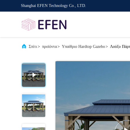
Shanghai EFEN Technology Co., LTD.
Σπίτι
>
προϊόντα
>
Υπαίθριο Hardtop Gazebo
>
Λούξυ Πάρτ