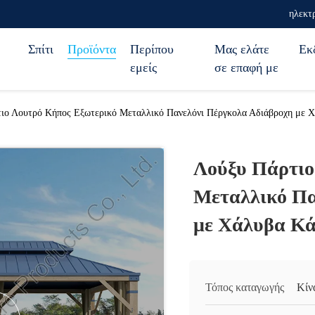
ηλεκτ
Σπίτι
Προϊόντα
Περίπου
Μας ελάτε
Εκ
εμείς
σε επαφή με
ιο Λουτρό Κήπος Εξωτερικό Μεταλλικό Πανελόνι Πέργκολα Αδιάβροχη με 
Λούξυ Πάρτιο
Μεταλλικό Πα
με Χάλυβα Κά
Τόπος καταγωγής
Κίν