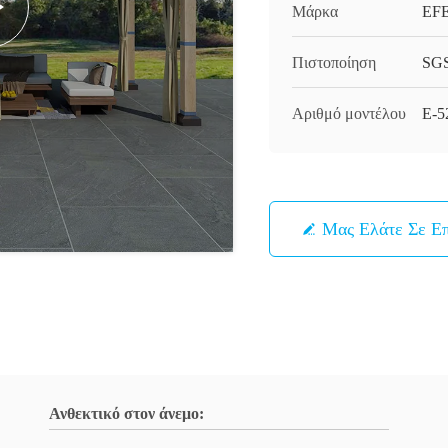
Μάρκα
EF
Πιστοποίηση
SG
Αριθμό μοντέλου
Ε-5
Μας Ελάτε Σε Ε
Ανθεκτικό στον άνεμο: