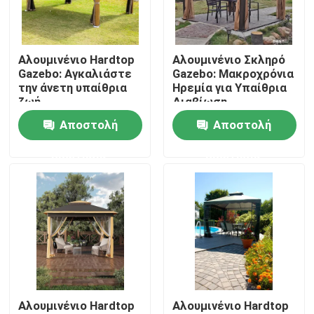
Γύρος εργοστασίων
Αλουμινένιο Hardtop
Αλουμινένιο Σκληρό
Gazebo: Αγκαλιάστε
Gazebo: Μακροχρόνια
Ποιοτικός έλεγχος
την άνετη υπαίθρια
Ηρεμία για Υπαίθρια
ζωή
Διαβίωση
Αποστολή
Αποστολή
Μας ελάτε σε επαφή με
ερώτησης
ερώτησης
Ειδήσεις
Ζητήστε ένα απόσπασμα
Πέργκολα Patio αργιλίου
Αλουμινένιο Hardtop
Αλουμινένιο Hardtop
Πέργκολα Louvered αργιλίου