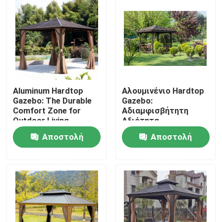
Aluminum Hardtop
Αλουμινένιο Hardtop
Gazebo: The Durable
Gazebo:
Comfort Zone for
Αδιαμφισβήτητη
Outdoor Living
Αξιότητα
Εμπιστοσύνης για
Αποστολή
Αποστολή
τον Εξωτερικό Σας
Χώρο
Σπίτι
ερώτησης
ερώτησης
Προϊόντα
Περίπου εμείς