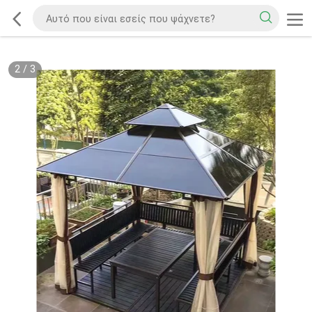
2
/
3