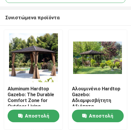
Συνιστώμενα προϊόντα
Aluminum Hardtop
Αλουμινένιο Hardtop
Σπίτι
Gazebo: The Durable
Gazebo:
Comfort Zone for
Αδιαμφισβήτητη
Outdoor Living
Αξιότητα
Προϊόντα
Εμπιστοσύνης για
Αποστολή
Αποστολή
τον Εξωτερικό Σας
Χώρο
ερώτησης
ερώτησης
Περίπου εμείς