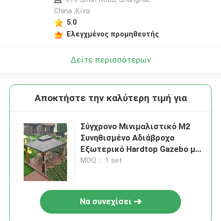
China ,Κίνα
5.0
Ελεγχμένος προμηθευτής
Δείτε περισσότερων
Αποκτήστε την καλύτερη τιμή για
Σύγχρονο Μινιμαλιστικό M2
Συνηθισμένο Αδιάβροχο
Εξωτερικό Hardtop Gazebo με
Κρυμμένο Σωλήνα
MOQ： 1 set
Αποχέτευσης
Να συνεχίσει