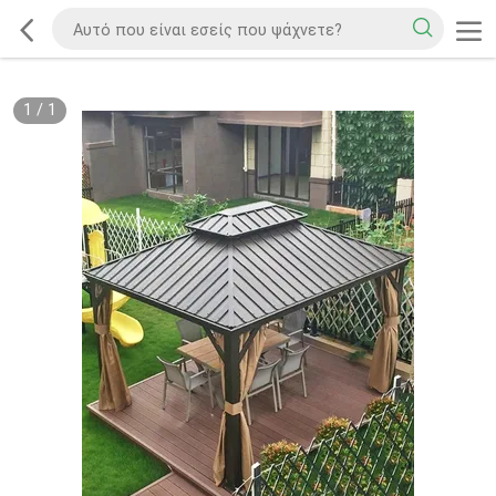
1
/
1