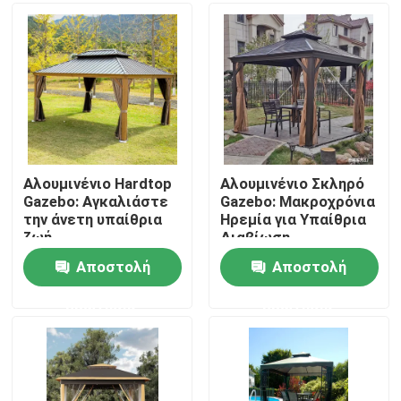
Γύρος εργοστασίων
Ποιοτικός έλεγχος
Μας ελάτε σε επαφή με
Αλουμινένιο Hardtop
Αλουμινένιο Σκληρό
Gazebo: Αγκαλιάστε
Gazebo: Μακροχρόνια
την άνετη υπαίθρια
Ηρεμία για Υπαίθρια
Ειδήσεις
ζωή
Διαβίωση
Αποστολή
Αποστολή
Ζητήστε ένα απόσπασμα
ερώτησης
ερώτησης
Πέργκολα Patio αργιλίου
Πέργκολα Louvered αργιλίου