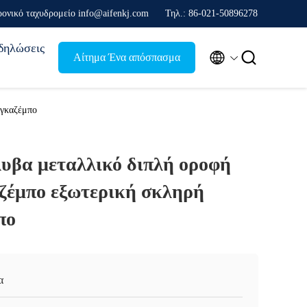
ρονικό ταχυδρομείο info@aifenkj.com
Τηλ.: 86-021-50896278
δηλώσεις


Αίτημα Ένα απόσπασμα
 γκαζέμπο
λυβα μεταλλικό διπλή οροφή
αζέμπο εξωτερική σκληρή
πο
α