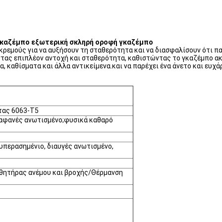
 γκαζέμπο εξωτερική σκληρή οροφή γκαζέμπο
γκρεμούς για να αυξήσουν τη σταθερότητα και να διασφαλίσουν ότι π
ντας επιπλέον αντοχή και σταθερότητα, καθιστώντας το γκαζέμπο ακ
καθίσματα και άλλα αντικείμενα.και να παρέχει ένα άνετο και ευχάρ
τας 6063-T5
ιαφανές ανωτισμένο;φυσικά καθαρό
υπερασημένιο, διαυγές ανωτισμένο,
θητήρας ανέμου και βροχής/Θέρμανση