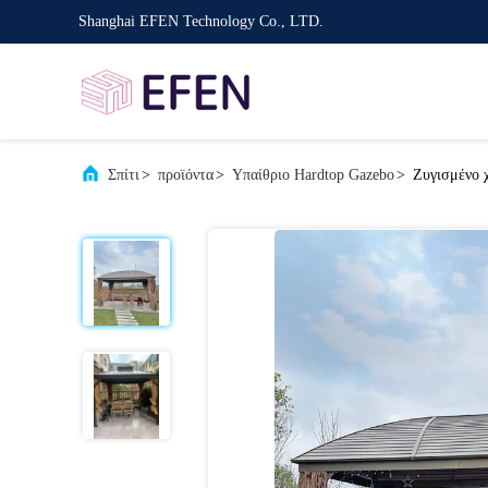
Shanghai EFEN Technology Co., LTD.
Σπίτι
>
προϊόντα
>
Υπαίθριο Hardtop Gazebo
>
Ζυγισμένο 