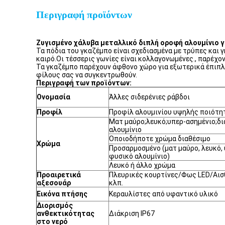
Περιγραφή προϊόντων
Ζυγισμένο χάλυβα μεταλλικό διπλή οροφή αλουμίνιο
Τα πόδια του γκαζέμπο είναι σχεδιασμένα με τρύπες και 
καιρό.Οι τέσσερις γωνίες είναι κολλαγονωμένες., παρέχο
Τα γκαζέμπο παρέχουν άφθονο χώρο για εξωτερικά έπιπλα, 
φίλους σας να συγκεντρωθούν.
Περιγραφή των προϊόντων:
Ονομασία
Άλλες σιδερένιες ράβδοι
Προφίλ
Προφίλ αλουμινίου υψηλής ποιότη
Ματ μαύρο;λευκό;υπερ-ασημένιο;δ
αλουμίνιο
Οποιοδήποτε χρώμα διαθέσιμο
Χρώμα
Προσαρμοσμένο (ματ μαύρο, λευκό, 
φυσικό αλουμίνιο)
Λευκό ή άλλο χρώμα
Προαιρετικά
Πλευρικές κουρτίνες/Φως LED/Αισ
αξεσουάρ
κλπ.
Εικόνα πτήσης
Κεραυλίστες από υφαντικό υλικό
Διορισμός
ανθεκτικότητας
Διάκριση IP67
στο νερό