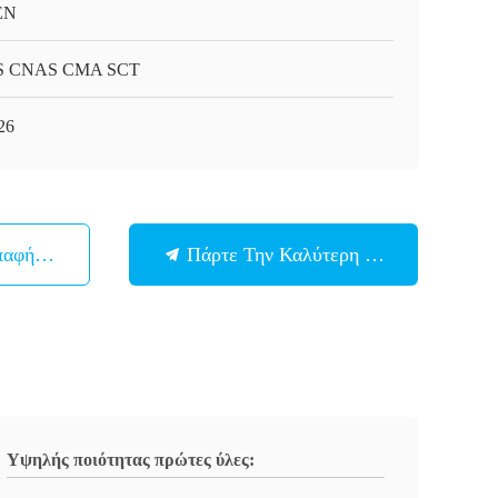
EN
S CNAS CMA SCT
26
παφή Με
Πάρτε Την Καλύτερη Τιμή
Υψηλής ποιότητας πρώτες ύλες: