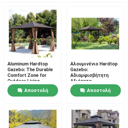
Aluminum Hardtop
Αλουμινένιο Hardtop
Gazebo: The Durable
Gazebo:
Comfort Zone for
Αδιαμφισβήτητη
Outdoor Living
Αξιότητα
Εμπιστοσύνης για
Σπίτι
Αποστολή
Αποστολή
τον Εξωτερικό Σας
Χώρο
ερώτησης
ερώτησης
Προϊόντα
Περίπου εμείς