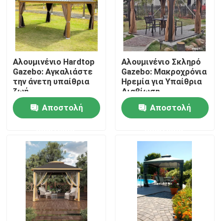
Γύρος εργοστασίων
Ποιοτικός έλεγχος
Αλουμινένιο Hardtop
Αλουμινένιο Σκληρό
Gazebo: Αγκαλιάστε
Gazebo: Μακροχρόνια
την άνετη υπαίθρια
Ηρεμία για Υπαίθρια
Μας ελάτε σε επαφή με
ζωή
Διαβίωση
Αποστολή
Αποστολή
Ειδήσεις
ερώτησης
ερώτησης
Ζητήστε ένα απόσπασμα
Πέργκολα Patio αργιλίου
Πέργκολα Louvered αργιλίου