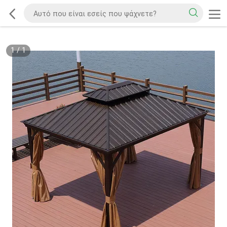
1
/
1