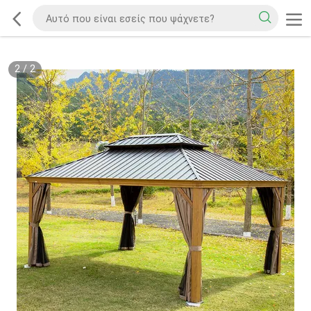
2
/
2