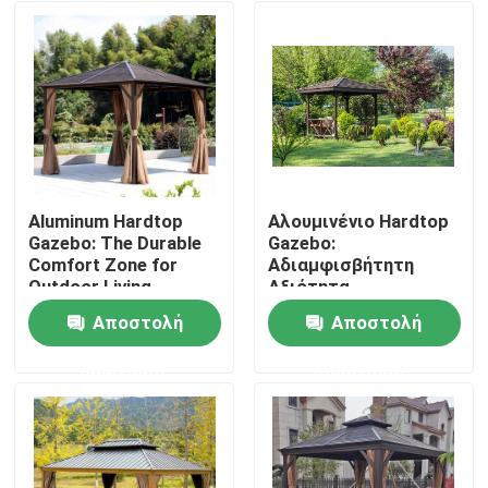
Aluminum Hardtop
Αλουμινένιο Hardtop
Gazebo: The Durable
Gazebo:
Comfort Zone for
Αδιαμφισβήτητη
Outdoor Living
Αξιότητα
Εμπιστοσύνης για
Αποστολή
Αποστολή
τον Εξωτερικό Σας
Σπίτι
Χώρο
ερώτησης
ερώτησης
Προϊόντα
Περίπου εμείς