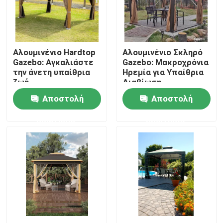
Γύρος εργοστασίων
Αλουμινένιο Hardtop
Αλουμινένιο Σκληρό
Ποιοτικός έλεγχος
Gazebo: Αγκαλιάστε
Gazebo: Μακροχρόνια
την άνετη υπαίθρια
Ηρεμία για Υπαίθρια
ζωή
Διαβίωση
Μας ελάτε σε επαφή με
Αποστολή
Αποστολή
ερώτησης
ερώτησης
Ειδήσεις
Ζητήστε ένα απόσπασμα
Πέργκολα Patio αργιλίου
Πέργκολα Louvered αργιλίου