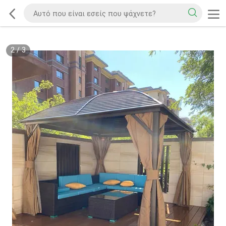
2
/
3