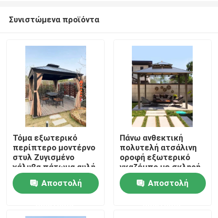
Συνιστώμενα προϊόντα
Τόμα εξωτερικό
Πάνω ανθεκτική
περίπτερο μοντέρνο
πολυτελή ατσάλινη
Σπίτι
στυλ Ζυγισμένο
οροφή εξωτερικό
χάλυβα πάτωμα αυλή
γκαζέμπο με σκληρή
με σχεδιασμό διπλές
μεταλλική οροφή
Αποστολή
Αποστολή
Προϊόντα
στέγες
σκηνή γκαζέμπο
ερώτησης
ερώτησης
Περίπου εμείς