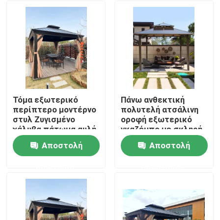
Τόμα εξωτερικό
Πάνω ανθεκτική
περίπτερο μοντέρνο
πολυτελή ατσάλινη
στυλ Ζυγισμένο
οροφή εξωτερικό
χάλυβα πάτωμα αυλή
γκαζέμπο με σκληρή
με σχεδιασμό διπλές
μεταλλική οροφή
Αποστολή
Αποστολή
στέγες
σκηνή γκαζέμπο
Σπίτι
ερώτησης
ερώτησης
Προϊόντα
Περίπου εμείς