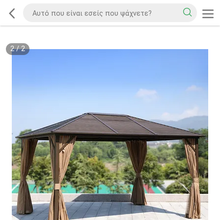
2
/
2