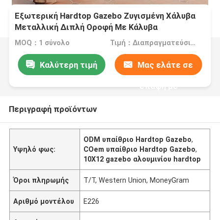
Εξωτερική Hardtop Gazebo Ζυγισμένη Χάλυβα
Μεταλλική Διπλή Οροφή Με Κάλυβα
MOQ：1 σύνολο
Τιμή：Διαπραγματεύσιμα
Καλύτερη τιμή
Μας ελάτε σε
επαφή με
Περιγραφή προϊόντων
ODM υπαίθριο Hardtop Gazebo
,
Υψηλό φως:
COem υπαίθριο Hardtop Gazebo
,
10X12 gazebo αλουμινίου hardtop
Όροι πληρωμής
T/T, Western Union, MoneyGram
Αριθμό μοντέλου
E226