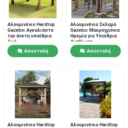
Γύρος εργοστασίων
Αλουμινένιο Hardtop
Αλουμινένιο Σκληρό
Gazebo: Αγκαλιάστε
Gazebo: Μακροχρόνια
Ποιοτικός έλεγχος
την άνετη υπαίθρια
Ηρεμία για Υπαίθρια
ζωή
Διαβίωση
Αποστολή
Αποστολή
Μας ελάτε σε επαφή με
ερώτησης
ερώτησης
Ειδήσεις
Ζητήστε ένα απόσπασμα
Πέργκολα Patio αργιλίου
Αλουμινένιο Hardtop
Αλουμινένιο Hardtop
Πέργκολα Louvered αργιλίου