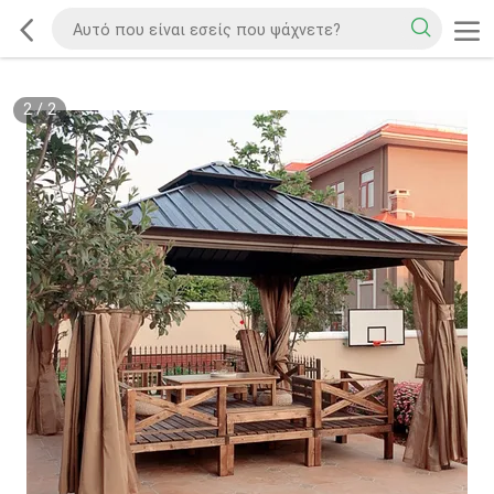
2
/
2