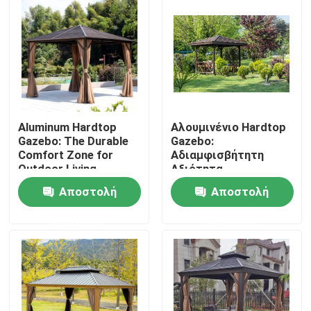
Aluminum Hardtop
Αλουμινένιο Hardtop
Gazebo: The Durable
Gazebo:
Comfort Zone for
Αδιαμφισβήτητη
Outdoor Living
Αξιότητα
Εμπιστοσύνης για
Αποστολή
Αποστολή
τον Εξωτερικό Σας
Χώρο
Σπίτι
ερώτησης
ερώτησης
Προϊόντα
Περίπου εμείς