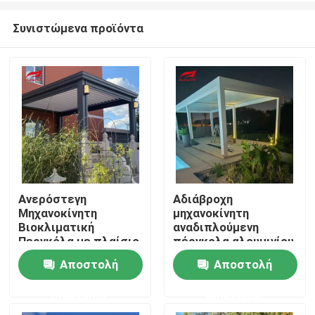
Συνιστώμενα προϊόντα
Ανερόστεγη
Αδιάβροχη
Μηχανοκίνητη
μηχανοκίνητη
Σπίτι
Βιοκλιματική
αναδιπλούμενη
Περγκόλα με πλαίσιο
πέργκολα αλουμινίου
6063-T5 Αλουμινίου
με περσίδα οροφής
Αποστολή
Αποστολή
Προϊόντα
από κράμα
αλουμινίου 6063-T5
ερώτησης
ερώτησης
Περίπου εμείς