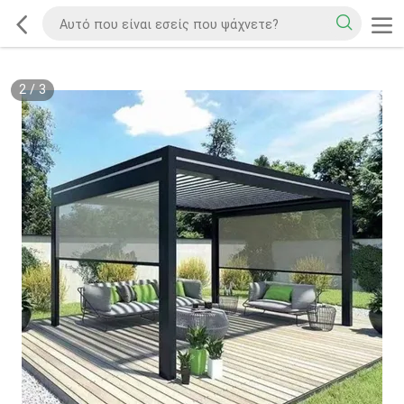
2
/
3