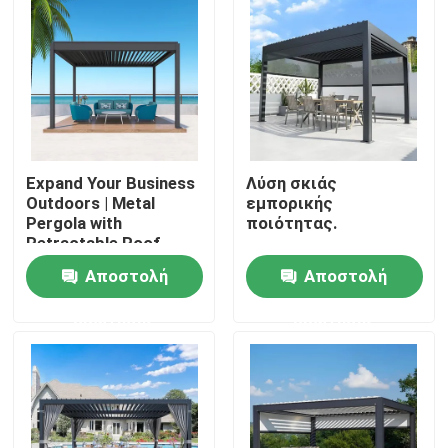
Expand Your Business
Λύση σκιάς
Outdoors | Metal
εμπορικής
Pergola with
ποιότητας.
Retractable Roof
Αποστολή
Αποστολή
Σπίτι
ερώτησης
ερώτησης
Προϊόντα
Περίπου εμείς