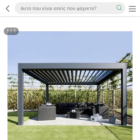
1
/
1