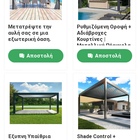
Γύρος εργοστασίων
Μετατρέψτε την
Ρυθμιζόμενη Οροφή +
αυλή σας σε μια
Αδιάβροχες
Ποιοτικός έλεγχος
εξωτερική όαση.
Κουρτίνες |
Μεταλλική Πέργκολα
με Αναδιπλούμενη
Αποστολή
Αποστολή
Μας ελάτε σε επαφή με
Οροφή
ερώτησης
ερώτησης
Ειδήσεις
Ζητήστε ένα απόσπασμα
Πέργκολα Patio αργιλίου
Έξυπνη Υπαίθρια
Shade Control +
Πέργκολα Louvered αργιλίου