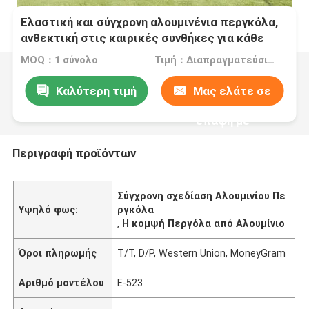
Ελαστική και σύγχρονη αλουμινένια περγκόλα,
ανθεκτική στις καιρικές συνθήκες για κάθε
εποχή
MOQ：1 σύνολο
Τιμή：Διαπραγματεύσιμα
Καλύτερη τιμή
Μας ελάτε σε
επαφή με
Περιγραφή προϊόντων
Σύγχρονη σχεδίαση Αλουμινίου Πε
Υψηλό φως:
ργκόλα
,
Η κομψή Περγόλα από Αλουμίνιο
Όροι πληρωμής
T/T, D/P, Western Union, MoneyGram
Αριθμό μοντέλου
Ε-523