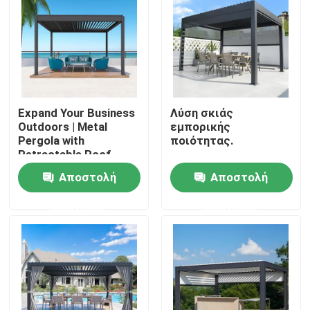
Expand Your Business
Λύση σκιάς
Outdoors | Metal
εμπορικής
Pergola with
ποιότητας.
Retractable Roof
Αποστολή
Αποστολή
ερώτησης
ερώτησης
Σπίτι
Προϊόντα
Περίπου εμείς