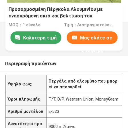
Προσαρμοσμένη Πέργκολα Αλουμινίου με
ανασυρόμενη σκιά και βελτίωση του
εξωτερικού χώρου σας
MOQ：1 σύνολο
Τιμή：Διαπραγματεύσιμα
Καλύτερη τιμή
Μας ελάτε σε
επαφή με
Περιγραφή προϊόντων
Περγόλα από αλουμίνιο που μπορ
Υψηλό φως:
εί να αποσυρθεί
Όροι πληρωμής
T/T, D/P, Western Union, MoneyGram
Αριθμό μοντέλου
Ε-523
Δυνατότητα προ
9000 m2/μήνα