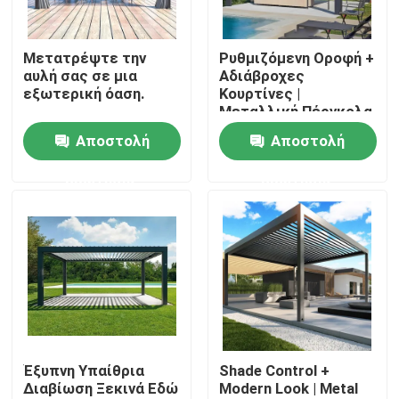
Γύρος εργοστασίων
Μετατρέψτε την
Ρυθμιζόμενη Οροφή +
αυλή σας σε μια
Αδιάβροχες
εξωτερική όαση.
Κουρτίνες |
Ποιοτικός έλεγχος
Μεταλλική Πέργκολα
με Αναδιπλούμενη
Αποστολή
Αποστολή
Οροφή
Μας ελάτε σε επαφή με
ερώτησης
ερώτησης
Ειδήσεις
Ζητήστε ένα απόσπασμα
Πέργκολα Patio αργιλίου
Έξυπνη Υπαίθρια
Shade Control +
Διαβίωση Ξεκινά Εδώ
Modern Look | Metal
Πέργκολα Louvered αργιλίου