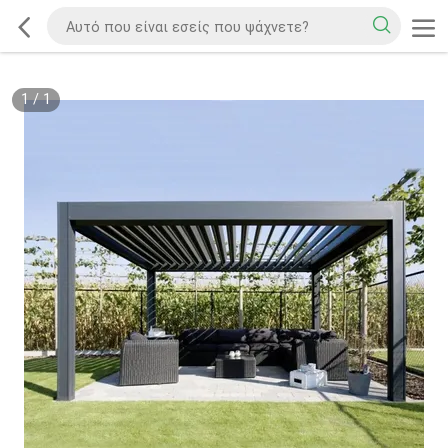
1
/
1