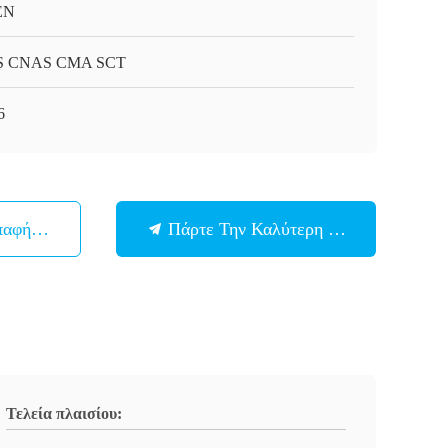
EN
S CNAS CMA SCT
6
παφή Με
Πάρτε Την Καλύτερη Τιμή
Τελεία πλαισίου: