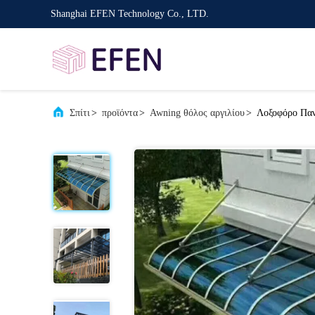
Shanghai EFEN Technology Co., LTD.
Σπίτι
>
προϊόντα
>
Awning θόλος αργιλίου
>
Λοξοφόρο Παν