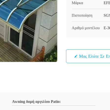
Μάρκα
EF
Πιστοποίηση
SG
Αριθμό μοντέλου
Ε-3
Μας Ελάτε Σε Ε
Awning δομή αργιλίου Patio: