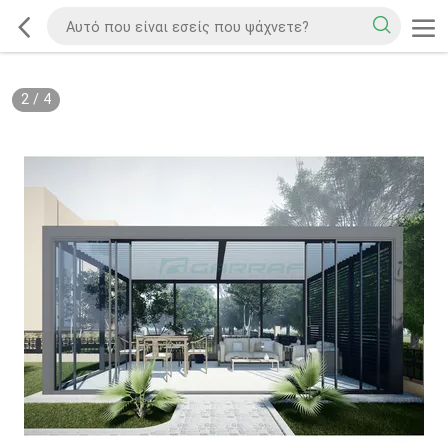
2
/
4