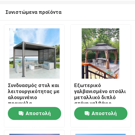
Συνιστώμενα προϊόντα
Συνδυασμός στυλ και
Εξωτερικό
λειτουργικότητας με
γαλβανισμένο ατσάλι
Σπίτι
αλουμινένιο
μεταλλικό διπλό
περγκόλα
στέγη γαλβάνιο
Αποστολή
Αποστολή
Προϊόντα
ερώτησης
ερώτησης
Περίπου εμείς