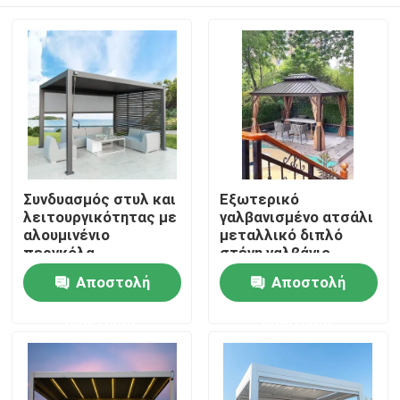
Συνδυασμός στυλ και
Εξωτερικό
λειτουργικότητας με
γαλβανισμένο ατσάλι
αλουμινένιο
μεταλλικό διπλό
περγκόλα
στέγη γαλβάνιο
Σπίτι
Αποστολή
Αποστολή
ερώτησης
ερώτησης
Προϊόντα
Περίπου εμείς