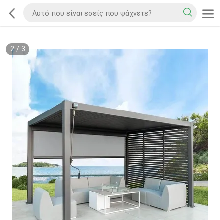
2
/
3