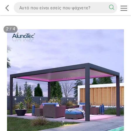
2
/
4