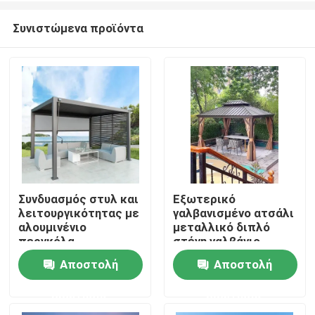
Συνιστώμενα προϊόντα
Συνδυασμός στυλ και
Εξωτερικό
λειτουργικότητας με
γαλβανισμένο ατσάλι
Σπίτι
αλουμινένιο
μεταλλικό διπλό
περγκόλα
στέγη γαλβάνιο
Αποστολή
Αποστολή
Προϊόντα
ερώτησης
ερώτησης
Περίπου εμείς