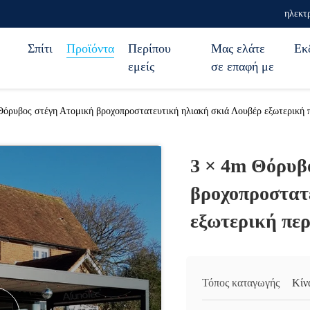
ηλεκτ
Σπίτι
Προϊόντα
Περίπου
Μας ελάτε
Εκ
εμείς
σε επαφή με
Θόρυβος στέγη Ατομική βροχοπροστατευτική ηλιακή σκιά Λουβέρ εξωτερική 
3 × 4m Θόρυβ
βροχοπροστατ
εξωτερική πε
Τόπος καταγωγής
Κίν