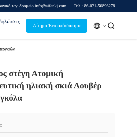
ρονικό ταχυδρομείο info@aifenkj.com
Τηλ.: 86-021-50896278
δηλώσεις


Αίτημα Ένα απόσπασμα
περγκόλα
ος στέγη Ατομική
ευτική ηλιακή σκιά Λουβέρ
ργκόλα
α