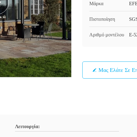
Μάρκα
EF
Πιστοποίηση
SG
Αριθμό μοντέλου
Ε-5
Μας Ελάτε Σε Ε
Λειτουργία: