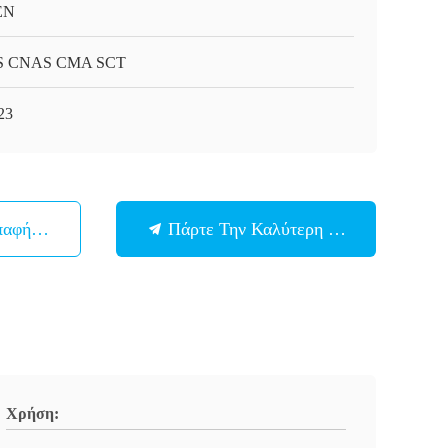
EN
S CNAS CMA SCT
23
παφή Με
Πάρτε Την Καλύτερη Τιμή
Χρήση: