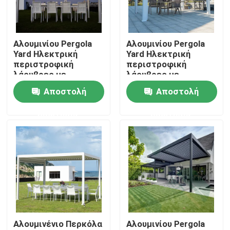
Γύρος εργοστασίων
Αλουμινίου Pergola
Αλουμινίου Pergola
Yard Ηλεκτρική
Yard Ηλεκτρική
Ποιοτικός έλεγχος
περιστροφική
περιστροφική
λάουβρες με
λάουβρες με
αναδιπλούμενη
αναδιπλούμενη
Αποστολή
Αποστολή
Μας ελάτε σε επαφή με
οροφή
οροφή
ερώτησης
ερώτησης
Ειδήσεις
Ζητήστε ένα απόσπασμα
Πέργκολα Patio αργιλίου
Αλουμινένιο Περκόλα
Αλουμινίου Pergola
Πέργκολα Louvered αργιλίου