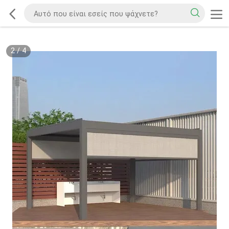
2
/
4