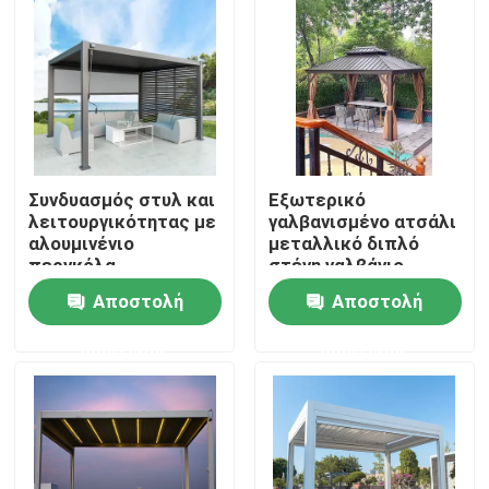
Συνδυασμός στυλ και
Εξωτερικό
λειτουργικότητας με
γαλβανισμένο ατσάλι
αλουμινένιο
μεταλλικό διπλό
περγκόλα
στέγη γαλβάνιο
Αποστολή
Αποστολή
Σπίτι
ερώτησης
ερώτησης
Προϊόντα
Περίπου εμείς