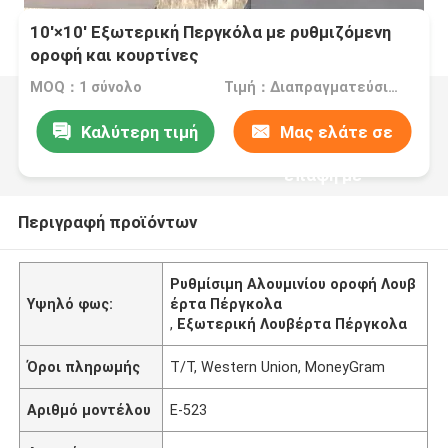
10'×10' Εξωτερική Περγκόλα με ρυθμιζόμενη
οροφή και κουρτίνες
MOQ：1 σύνολο
Τιμή：Διαπραγματεύσιμα
Καλύτερη τιμή
Μας ελάτε σε
επαφή με
Περιγραφή προϊόντων
Ρυθμίσιμη Αλουμινίου οροφή Λουβ
Υψηλό φως:
έρτα Πέργκολα
,
Εξωτερική Λουβέρτα Πέργκολα
Όροι πληρωμής
T/T, Western Union, MoneyGram
Αριθμό μοντέλου
Ε-523