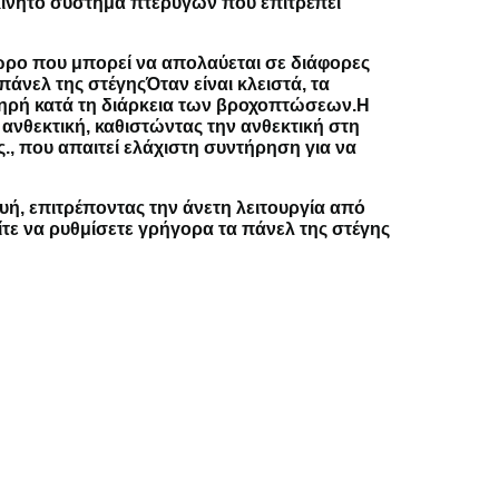
οκίνητο σύστημα πτερύγων που επιτρέπει
χώρο που μπορεί να απολαύεται σε διάφορες
πάνελ της στέγηςΌταν είναι κλειστά, τα
ξηρή κατά τη διάρκεια των βροχοπτώσεων.
Η
ανθεκτική, καθιστώντας την ανθεκτική στη
., που απαιτεί ελάχιστη συντήρηση για να
ή, επιτρέποντας την άνετη λειτουργία από
ίτε να ρυθμίσετε γρήγορα τα πάνελ της στέγης