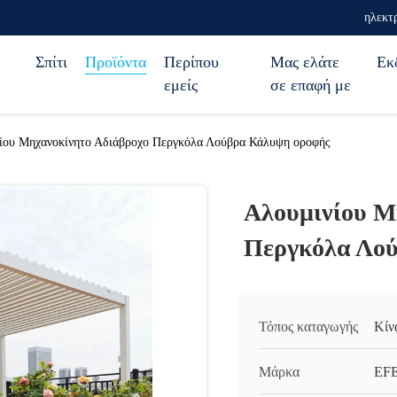
ηλεκτ
Σπίτι
Προϊόντα
Περίπου
Μας ελάτε
Εκ
εμείς
σε επαφή με
ίου Μηχανοκίνητο Αδιάβροχο Περγκόλα Λούβρα Κάλυψη οροφής
Αλουμινίου Μ
Περγκόλα Λο
Τόπος καταγωγής
Κίν
Μάρκα
EF