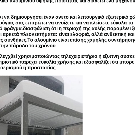
υλικά αλουμινίου υψηλής ποιότητας και διαθέτει ένα μηχαν
ι να δημιουργήσει έναν άνετο και λειτουργικό εξωτερικό 
γιας σας επιτρέπει να ανοίξετε και να κλείσετε εύκολα τα 
 φράγμα.διασφάλιση ότι η περιοχή της αυλής παραμένει 
αρκετά πλεονεκτήματα: είναι ελαφριά, αλλά ανθεκτική και 
κές συνθήκες.Το αλουμίνιο είναι επίσης χαμηλής συντήρησης
ε την πάροδο του χρόνου.
εγχθεί χρησιμοποιώντας τηλεχειριστήριο ή έξυπνη συσκευ
ριστικό παρέχει ευκολία χρήσης και εξασφαλίζει ότι μπορε
εξαερισμού ή προστασίας.