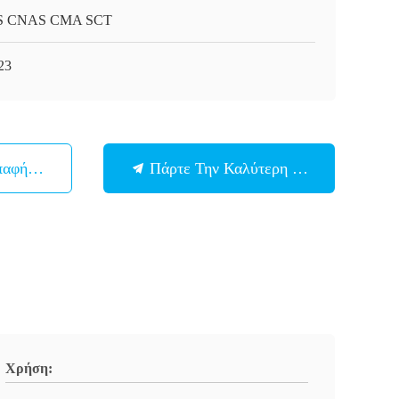
S CNAS CMA SCT
23
παφή Με
Πάρτε Την Καλύτερη Τιμή
Χρήση: