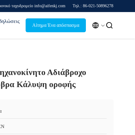
ρονικό ταχυδρομείο info@aifenkj.com
Τηλ.: 86-021-50896278
δηλώσεις


Αίτημα Ένα απόσπασμα
ηχανοκίνητο Αδιάβροχο
ύβρα Κάλυψη οροφής
α
EN