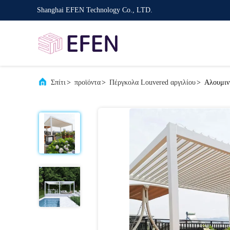
Shanghai EFEN Technology Co., LTD.
Σπίτι
>
προϊόντα
>
Πέργκολα Louvered αργιλίου
>
Αλουμιν