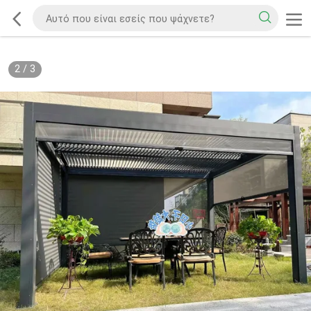
2
/
3