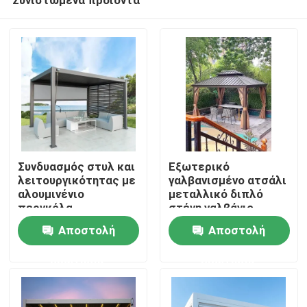
Συνδυασμός στυλ και
Εξωτερικό
λειτουργικότητας με
γαλβανισμένο ατσάλι
αλουμινένιο
μεταλλικό διπλό
περγκόλα
στέγη γαλβάνιο
Σπίτι
Αποστολή
Αποστολή
ερώτησης
ερώτησης
Προϊόντα
Περίπου εμείς