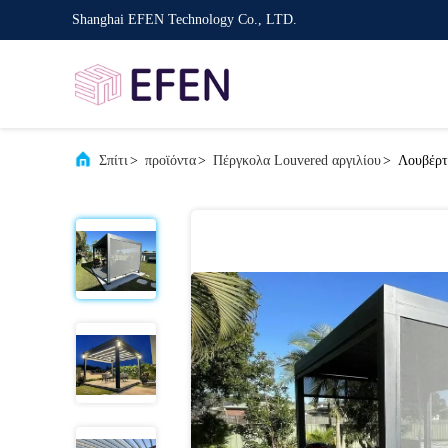
Shanghai EFEN Technology Co., LTD.
Σπίτι
>
προϊόντα
>
Πέργκολα Louvered αργιλίου
>
Λουβέρτ