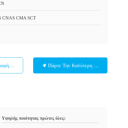
EN
S CNAS CMA SCT
παφή Με
Πάρτε Την Καλύτερη Τιμή
Υψηλής ποιότητας πρώτες ύλες: