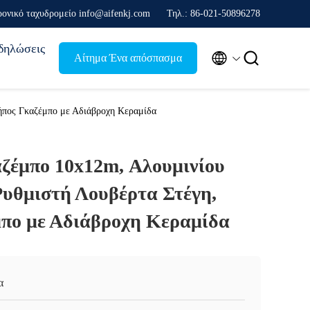
ρονικό ταχυδρομείο info@aifenkj.com
Τηλ.: 86-021-50896278
δηλώσεις


Αίτημα Ένα απόσπασμα
ήπος Γκαζέμπο με Αδιάβροχη Κεραμίδα
ζέμπο 10x12m, Αλουμινίου
Ρυθμιστή Λουβέρτα Στέγη,
πο με Αδιάβροχη Κεραμίδα
α