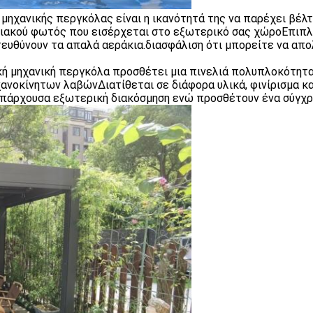
μηχανικής περγκόλας είναι η ικανότητά της να παρέχει βέλτ
ιακού φωτός που εισέρχεται στο εξωτερικό σας χώροΕπιπλέο
κατευθύνουν τα απαλά αεράκια.διασφάλιση ότι μπορείτε να α
ή μηχανική περγκόλα προσθέτει μια πινελιά πολυπλοκότητ
χανοκίνητων λαβώνΔιατίθεται σε διάφορα υλικά, φινίρισμα κ
υπάρχουσα εξωτερική διακόσμηση ενώ προσθέτουν ένα σύγχρ