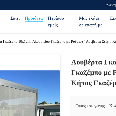
ηλεκτ
Σπίτι
Προϊόντα
Περίπου
Μας ελάτε
Εκ
εμείς
σε επαφή με
α Γκαζέμπο 10x12m, Αλουμινίου Γκαζέμπο με Ρυθμιστή Λουβέρτα Στέγη, Κ
Λουβέρτα Γκα
Γκαζέμπο με 
Κήπος Γκαζέμ
Τόπος καταγωγής
Κίν