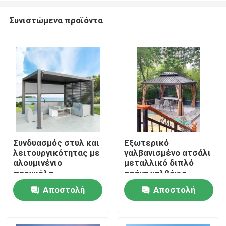
Συνιστώμενα προϊόντα
Συνδυασμός στυλ και
Εξωτερικό
λειτουργικότητας με
γαλβανισμένο ατσάλι
Σπίτι
αλουμινένιο
μεταλλικό διπλό
περγκόλα
στέγη γαλβάνιο
Αποστολή
Αποστολή
Προϊόντα
ερώτησης
ερώτησης
Περίπου εμείς