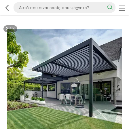
2
/
3