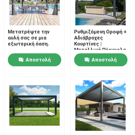
Γύρος εργοστασίων
Μετατρέψτε την
Ρυθμιζόμενη Οροφή +
Ποιοτικός έλεγχος
αυλή σας σε μια
Αδιάβροχες
εξωτερική όαση.
Κουρτίνες |
Μεταλλική Πέργκολα
Μας ελάτε σε επαφή με
με Αναδιπλούμενη
Αποστολή
Αποστολή
Οροφή
ερώτησης
ερώτησης
Ειδήσεις
Ζητήστε ένα απόσπασμα
Πέργκολα Patio αργιλίου
Πέργκολα Louvered αργιλίου