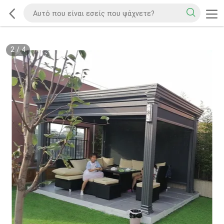
2
/
4