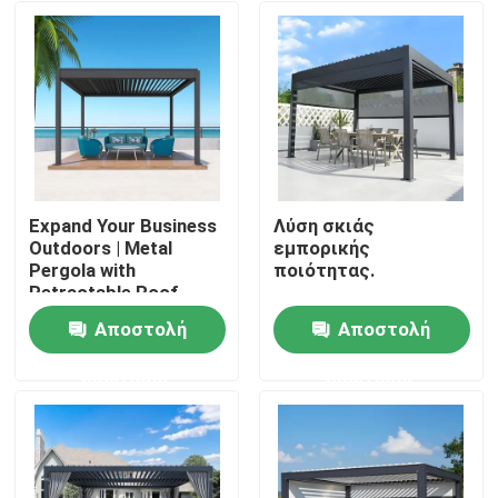
Expand Your Business
Λύση σκιάς
Outdoors | Metal
εμπορικής
Pergola with
ποιότητας.
Retractable Roof
Αποστολή
Αποστολή
Σπίτι
ερώτησης
ερώτησης
Προϊόντα
Περίπου εμείς