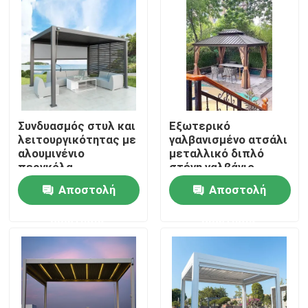
Συνδυασμός στυλ και
Εξωτερικό
λειτουργικότητας με
γαλβανισμένο ατσάλι
αλουμινένιο
μεταλλικό διπλό
περγκόλα
στέγη γαλβάνιο
Αποστολή
Αποστολή
Σπίτι
ερώτησης
ερώτησης
Προϊόντα
Περίπου εμείς