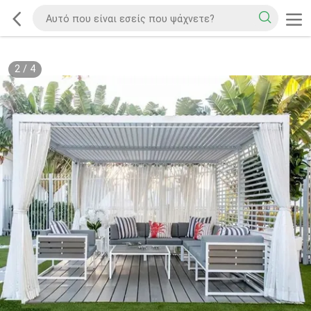
2
/
4