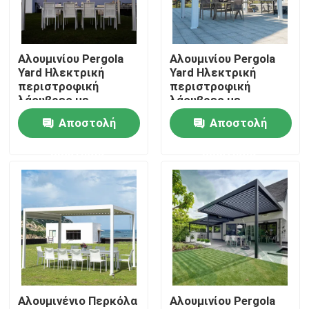
Γύρος εργοστασίων
Αλουμινίου Pergola
Αλουμινίου Pergola
Yard Ηλεκτρική
Yard Ηλεκτρική
Ποιοτικός έλεγχος
περιστροφική
περιστροφική
λάουβρες με
λάουβρες με
αναδιπλούμενη
αναδιπλούμενη
Αποστολή
Αποστολή
Μας ελάτε σε επαφή με
οροφή
οροφή
ερώτησης
ερώτησης
Ειδήσεις
Ζητήστε ένα απόσπασμα
Πέργκολα Patio αργιλίου
Αλουμινένιο Περκόλα
Αλουμινίου Pergola
Πέργκολα Louvered αργιλίου