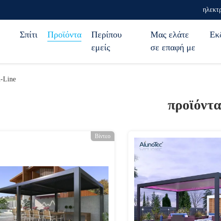
ηλεκτ
Σπίτι
Προϊόντα
Περίπου
Μας ελάτε
Εκ
εμείς
σε επαφή με
-Line
προϊόντ
Βίντεο