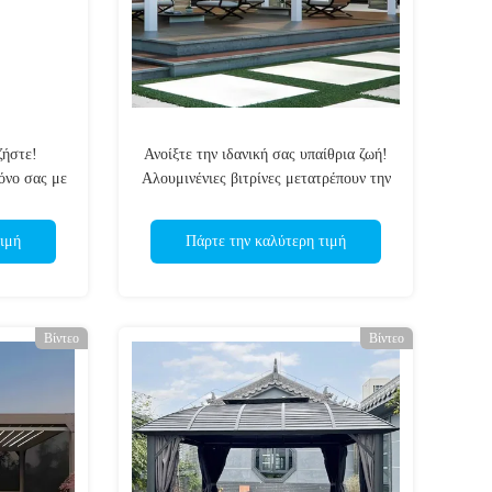
ζήστε!
Ανοίξτε την ιδανική σας υπαίθρια ζωή!
όνο σας με
Αλουμινένιες βιτρίνες μετατρέπουν την
 Gazebo
αυλή σας σε ένα καταφύγιο για τις
τέσσερις εποχές
ιμή
Πάρτε την καλύτερη τιμή
Βίντεο
Βίντεο