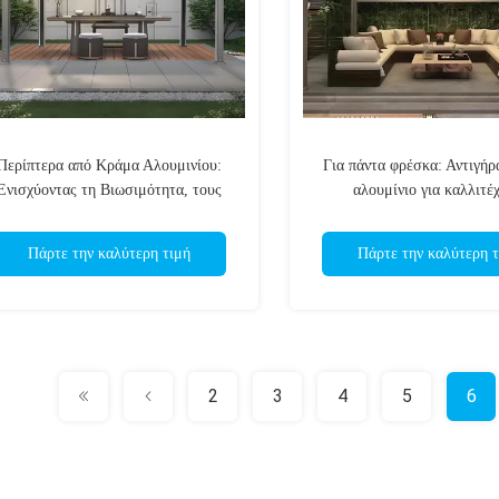
Περίπτερα από Κράμα Αλουμινίου:
Για πάντα φρέσκα: Αντιγήρ
Ενισχύοντας τη Βιωσιμότητα, τους
αλουμίνιο για καλλιτέχ
Οικογενειακούς Δεσμούς και το
ονειροπόλους και ανθρώπ
Κοινοτικό Πνεύμα
αλλάζουν τη ζωή
Πάρτε την καλύτερη τιμή
Πάρτε την καλύτερη τ
2
3
4
5
6