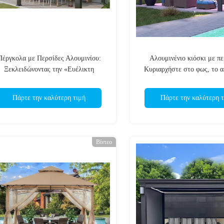
Πέργκολα με Περσίδες Αλουμινίου:
Αλουμινένιο κιόσκι με πε
Ξεκλειδώνοντας την «Ευέλικτη
Κυριαρχήστε στο φως, το α
ισθητική» της Υπαίθριας Διαβίωσης
την ιδιωτικότητα στον υπαί
σας
Πάρτε την καλύτερη τιμή
Πάρτε την καλύτερη τ
Βίντεο