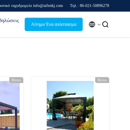
ρονικό ταχυδρομείο info@aifenkj.com
Τηλ.: 86-021-50896278
δηλώσεις


Αίτημα Ένα απόσπασμα
α
Βίντεο
Βίντεο