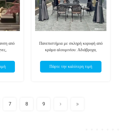
ανση από
Πανεπιστήμια με σκληρή κορυφή από
νες,
κράμα αλουμινίου: Αδιάβροχα,
ους που
διασκεδαστικά και έτοιμα για τη φύση
υπαίθρια καταφύγια
ιμή
Πάρτε την καλύτερη τιμή
7
8
9