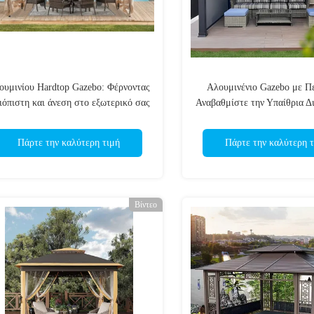
ουμινίου Hardtop Gazebo: Φέρνοντας
Αλουμινένιο Gazebo με Π
ιόπιστη και άνεση στο εξωτερικό σας
Αναβαθμίστε την Υπαίθρια Δ
χώρο
Ασυμβίβαστη Άνεση και Ε
Πάρτε την καλύτερη τιμή
Πάρτε την καλύτερη τ
Βίντεο