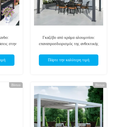
zebo:
Γκαζέβο από κράμα αλουμινίου:
άσεις στην
επαναπροσδιορισμός της ανθεκτικής
τιβαρή
αισθητικής και της πολυλειτουργικής
τη Άνεση
αξίας στην υπαίθρια ζωή
ιμή
Πάρτε την καλύτερη τιμή
Βίντεο
Βίντεο