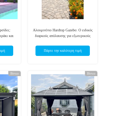
ρσίδες:
Αλουμινένιο Hardtop Gazebo: Ο ειδικός
εράκι και
διαρκούς απόλαυσης για εξωτερικούς
θριο χώρο
χώρους
ιμή
Πάρτε την καλύτερη τιμή
Βίντεο
Βίντεο