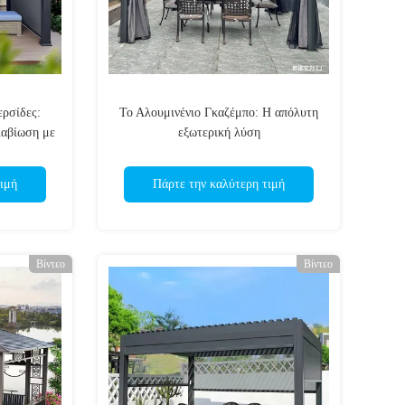
ερσίδες:
Το Αλουμινένιο Γκαζέμπο: Η απόλυτη
ιαβίωση με
εξωτερική λύση
λευθερία
ιμή
Πάρτε την καλύτερη τιμή
Βίντεο
Βίντεο